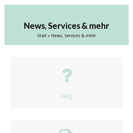
Skip
Open
Close
ELTERNVEREIN AN DER AHS
to
HEUSTADELGASSE
mobile
mobile
content
News, Services & mehr
menu
menu
Start
»
News, Services & mehr
FAQ