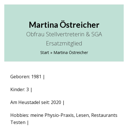
Skip
Open
Close
ELTERNVEREIN AN DER AHS
to
HEUSTADELGASSE
mobile
mobile
content
Martina Östreicher
menu
menu
Obfrau Stellvertreterin & SGA
Ersatzmitglied
Start
»
Martina Östreicher
Geboren: 1981 |
Kinder: 3 |
Am Heustadel seit: 2020 |
Hobbies: meine Physio-Praxis, Lesen, Restaurants
Testen |