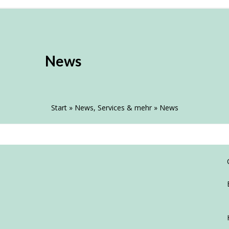
 AN DER AHS HE
News
staltungen
Sponsoring
Internes
Start
»
News, Services & mehr
»
News