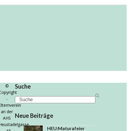
USTADELGASSE
suche
Suche
©
Copyright
-
Search
Elternverein
an der
Neue Beiträge
AHS
Heustadelgasse
HEU:Maturafeier
- All