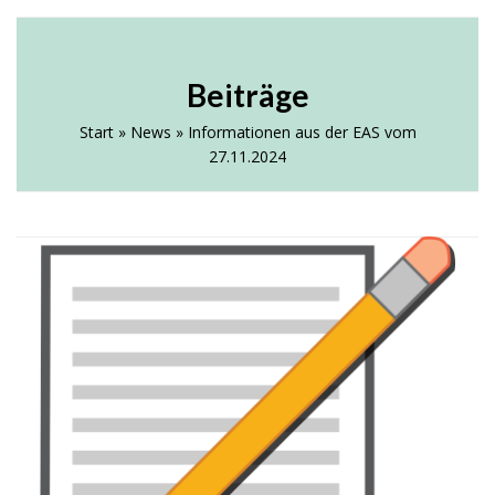
Skip
Open
Close
ELTERNVEREIN AN DER AHS
to
HEUSTADELGASSE
mobile
mobile
content
Beiträge
menu
menu
Start
»
News
»
Informationen aus der EAS vom
27.11.2024