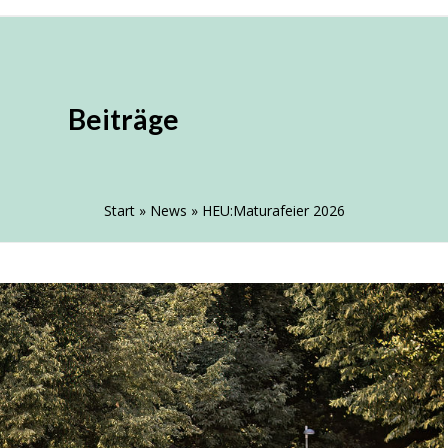
 AN DER AHS HE
Beiträge
staltungen
Sponsoring
Internes
Start
»
News
»
HEU:Maturafeier 2026