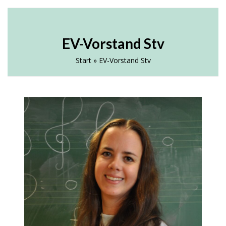
Skip
Open
Close
ELTERNVEREIN AN DER AHS
to
HEUSTADELGASSE
mobile
mobile
content
EV-Vorstand Stv
menu
menu
Start
»
EV-Vorstand Stv